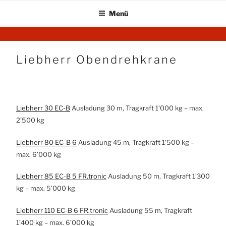
Menü
Zum
KRAN AG
Startseite
Inhalt
springen
Liebherr Obendrehkrane
Liebherr 30 EC-B
Ausladung 30 m, Tragkraft 1’000 kg – max.
2’500 kg
Liebherr 80 EC-B 6
Ausladung 45 m, Tragkraft 1’500 kg –
max. 6’000 kg
Liebherr 85 EC-B 5 FR.tronic
Ausladung 50 m, Tragkraft 1’300
kg – max. 5’000 kg
Liebherr 110 EC-B 6 FR.tronic
Ausladung 55 m, Tragkraft
1’400 kg – max. 6’000 kg