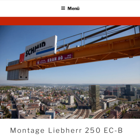
Menü
Zum
KRAN AG
Startseite
Inhalt
springen
Montage Liebherr 250 EC-B