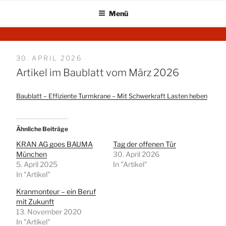
Menü
Zum
KRAN AG
Startseite
Inhalt
springen
VERÖFFENTLICHT
30. APRIL 2026
AM
Artikel im Baublatt vom März 2026
Baublatt – Effiziente Turmkrane – Mit Schwerkraft Lasten heben
Ähnliche Beiträge
KRAN AG goes BAUMA
Tag der offenen Tür
München
30. April 2026
5. April 2025
In "Artikel"
In "Artikel"
Kranmonteur – ein Beruf
mit Zukunft
13. November 2020
In "Artikel"