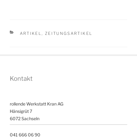
KATEGORIEN
ARTIKEL
,
ZEITUNGSARTIKEL
Kontakt
rollende Werkstatt Kran AG
Hänsigrüt 7
6072 Sachseln
041 666 06 90