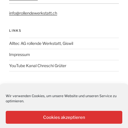
info@rollendewerkstatt.ch
LINKS
Alltec AG rollende Werkstatt, Giswil
Impressum
YouTube Kanal Chreschi Grüter
AKTUELL
Wir verwenden Cookies, um unsere Website und unseren Service zu
Tag der offenen Tür
optimieren.
Artikel im Baublatt vom März 2026
Cookies akzeptieren
Gratulation zum Dienstjubiläum 2025